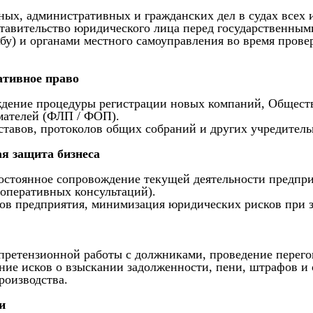
ных, административных и гражданских дел в судах всех 
тавительство юридического лица перед государственным
бу) и органами местного самоуправления во время пров
ативное право
дение процедуры регистрации новых компаний, Обществ
ателей (ФЛП / ФОП).
ставов, протоколов общих собраний и других учредител
я защита бизнеса
стоянное сопровождение текущей деятельности предприя
 оперативных консультаций).
ов предприятия, минимизация юридических рисков при з
претензионной работы с должниками, проведение перегов
ние исков о взыскании задолженности, пени, штрафов и
роизводства.
и