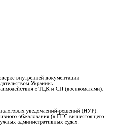
оверке внутренней документации
одательством Украины.
заимодействия с ТЦК и СП (военкоматами).
х налоговых уведомлений-решений (НУР).
ативного обжалования (в ГНС вышестоящего
кружных административных судах.