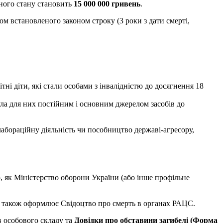
нного стану становить
15 000 000 гривень
.
ом встановленого законом строку (3 роки з дати смерті,
ітні діти, які стали особами з інвалідністю до досягнення 18
ула для них постійним і основним джерелом засобів до
лабораційну діяльність чи пособництво державі-агресору,
, як Міністерство оборони України (або інше профільне
 також оформлює Свідоцтво про смерть в органах РАЦС.
в особового складу та
Довідки про обставини загибелі (Форма