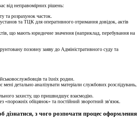
ас від неправомірних рішень:
ту та розрахунок часток.
 установ та ТЦК для оперативного отримання довідок, актів
тів, що мають юридичне значення (наприклад, перебування на
рунтовану позовну заяву до Адміністративного суду та
ійськовослужбовців та їхніх родин.
яє мені детально аналізувати матеріали службових розслідувань,
ального захисту, що пришвидшує взаємодію.
з «порожніх обіцянок» та постійний зворотний зв'язок.
б дізнатися, з чого розпочати процес оформлення