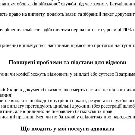
онанням обов'язків військової служби під час захисту Батьківщин
ють право на виплату, подають заяви та зібраний пакет документ
я рішення комісією, здійснюється перша виплата у розмірі
20% в
 гривень) виплачується частинами щомісячно протягом наступн
Поширені проблеми та підстави для відмови
гани чи комісії можуть відмовити у виплаті або суттєво її затри
лі:
Якщо в документі вказано, що смерть настала не під час вико
вання).
и не видають необхідні внутрішні накази, результати службового 
на виплату претендують цивільні дружини (без реєстрації шлю
 дитини, але юридично не позбавлені батьківських прав.
писанні прізвищ, імен чи по батькові у свідоцтвах про народженн
Що входить у мої послуги адвоката