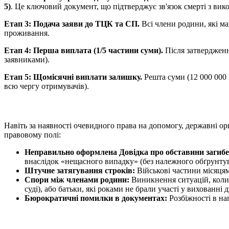
5)
. Це ключовий документ, що підтверджує зв'язок смерті з вик
Етап 3: Подача заяви до ТЦК та СП.
Всі члени родини, які ма
проживання.
Етап 4: Перша виплата (1/5 частини суми).
Після затвердженн
заявниками).
Етап 5: Щомісячні виплати залишку.
Решта суми (12 000 000
всю чергу отримувачів).
Навіть за наявності очевидного права на допомогу, державні ор
правовому полі:
Неправильно оформлена Довідка про обставини загибе
внаслідок «нещасного випадку» (без належного обґрунту
Штучне затягування строків:
Військові частини місяцям
Спори між членами родини:
Виникнення ситуацій, коли 
суді), або батьки, які роками не брали участі у вихованні
Бюрократичні помилки в документах:
Розбіжності в на