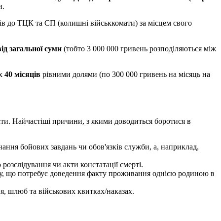
и.
ів до ТЦК та СП (колишні військкомати) за місцем свого
ід загальної суми
(тобто 3 000 000 гривень розподіляються між
их
40 місяців
рівними долями (по 300 000 гривень на місяць на
мати. Найчастіші причини, з якими доводиться боротися в
нання бойових завдань чи обов'язків служби, а, наприклад,
розслідування чи акти констатації смерті.
бу, що потребує доведення факту проживання однією родиною в
я, шлюб та військових квитках/наказах.