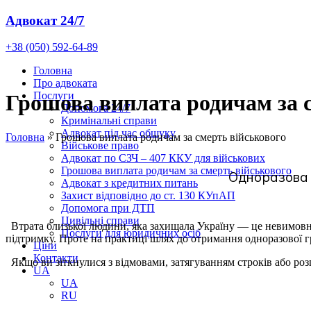
Адвокат 24/7
+38 (050) 592-64-89
Головна
Про адвоката
Послуги
Грошова виплата родичам за 
Допомога 24/7
Кримінальні справи
Адвокат під час обшуку
Головна
»
Грошова виплата родичам за смерть військового
Військове право
Адвокат по СЗЧ – 407 ККУ для військових
Грошова виплата родичам за смерть військового
Одноразова 
Адвокат з кредитних питань
Захист відповідно до ст. 130 КУпАП
Допомога при ДТП
Цивільні справи
Втрата близької людини, яка захищала Україну — це невимовне
Послуги для юридичних осіб
підтримку. Проте на практиці шлях до отримання одноразової
Ціни
Контакти
Якщо ви зіткнулися з відмовами, затягуванням строків або розг
UA
UA
RU