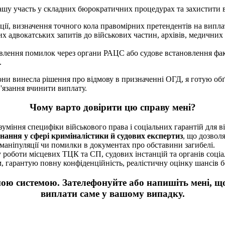
шу участь у складних бюрократичних процедурах та захистити в
ції, визначення точного кола правомірних претендентів на випла
 адвокатських запитів до військових частин, архівів, медичних
лення помилок через органи РАЦС або судове встановлення фак
.
ни винесла рішення про відмову в призначенні ОГД, я готую обґ
'язання вчинити виплату.
Чому варто довірити цю справу мені?
зуміння специфіки військового права і соціальних гарантій для в
знання у сфері криміналістики й судових експертиз
, що дозвол
маніпуляції чи помилки в документах про обставини загибелі.
роботи місцевих ТЦК та СП, судових інстанцій та органів соці
гарантую повну конфіденційність, реалістичну оцінку шансів бе
ю системою. Зателефонуйте або напишіть мені, що
виплати саме у вашому випадку.