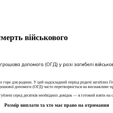
смерть військового
грошова допомога (ОГД) у разі загибелі військо
 горе для родини. У цей надскладний період родичі загиблих Г
 грошової допомоги (ОГД) часто перетворюється на виснажливе 
ублені серед десятків необхідних довідок — я готовий взяти на 
Розмір виплати та хто має право на отримання