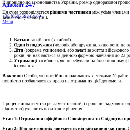
Відповідно до законодавства України, розмір одноразової грошо
Адвокат 24/7
Ця сума розподіляється
рівними частинами
між усіма членами 
+38 (050) 592-64-89
зазначеної у свідоцтві).
Menu
Батьки
загиблого (загиблої).
Один із подружжя
(чоловік або дружина, якщо вони не о
Діти
(зокрема усиновлені, або зачаті за життя військового 
років, чи навчаються за денною формою навчання до 23 ро
Утриманці
загиблого, які перебували на його повному фі
існування.
Важливо:
Особи, які постійно проживають за межами України (в
повністю позбавляються права на отримання цієї допомоги.
Процес виплати чітко регламентований, і гроші не надходять о
відомство) ухвалить позитивне рішення.
Етап 1: Отримання офіційного Сповіщення та Свідоцтва пр
Етап 2: Збір внутрішніх документів від військової частини.
О