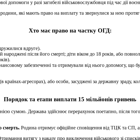
вої допомоги у разі загибелі військовослужбовця під час дії воє
родини, які мають право на виплату та звернулися за нею протяг
Хто має право на частку ОГД:
дружилися вдруге).
й народжені після його смерті; діти віком до 18 років, або повнол
ків).
нансовому забезпеченні та отримували від нього допомогу, що б
 країнах-агресорах), або особи, засуджені за державну зраду, ко
Порядок та етапи виплати 15 мільйонів гривень
днією сумою. Держава здійснює перерахунок поетапно, після того
о смерть.
Родина отримує офіційне сповіщення від ТЦК та СП, а
тримання витягу з наказу про виключення військового зі спискі