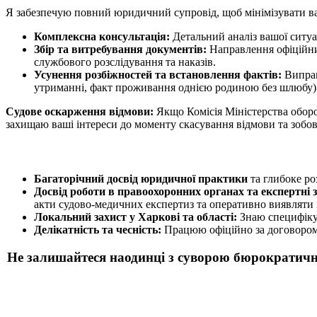
Я забезпечую повний юридичний супровід, щоб мінімізувати ва
Комплексна консультація:
Детальний аналіз вашої ситуа
Збір та витребування документів:
Направлення офіційних
службового розслідування та наказів.
Усунення розбіжностей та встановлення фактів:
Виправ
утриманні, факт проживання однією родиною без шлюбу)
Судове оскарження відмови:
Якщо Комісія Міністерства оборо
захищаю ваші інтереси до моменту скасування відмови та зобов
Багаторічний досвід юридичної практики
та глибоке ро
Досвід роботи в правоохоронних органах та експертні 
акти судово-медичних експертиз та оперативно виявляти 
Локальний захист у Харкові та області:
Знаю специфіку 
Делікатність та чесність:
Працюю офіційно за договором, 
Не залишайтеся наодинці з суворою бюрократично