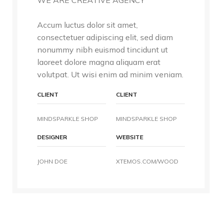
WE ARE CREATIVE AGENCY
Accum luctus dolor sit amet,
consectetuer adipiscing elit, sed diam
nonummy nibh euismod tincidunt ut
laoreet dolore magna aliquam erat
volutpat. Ut wisi enim ad minim veniam.
CLIENT
CLIENT
MINDSPARKLE SHOP
MINDSPARKLE SHOP
DESIGNER
WEBSITE
JOHN DOE
XTEMOS.COM/WOOD