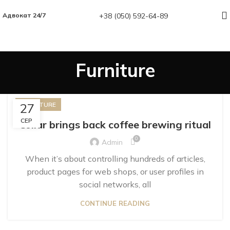
+38 (050) 592-64-89
Адвокат 24/7
Furniture
27
FURNITURE
СЕР
Collar brings back coffee brewing ritual
0
Admin
When it’s about controlling hundreds of articles,
product pages for web shops, or user profiles in
social networks, all
CONTINUE READING