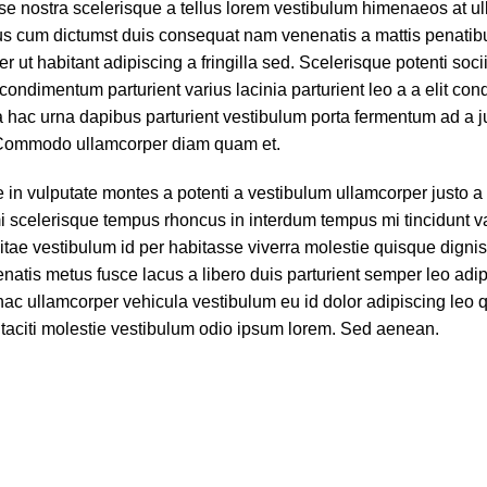
sse nostra scelerisque a tellus lorem vestibulum himenaeos at u
tus cum dictumst duis consequat nam venenatis a mattis penatib
 ut habitant adipiscing a fringilla sed. Scelerisque potenti soc
condimentum parturient varius lacinia parturient leo a a elit co
ia hac urna dapibus parturient vestibulum porta fermentum ad a j
. Commodo ullamcorper diam quam et.
in vulputate montes a potenti a vestibulum ullamcorper justo a ut
scelerisque tempus rhoncus in interdum tempus mi tincidunt va
Vitae vestibulum id per habitasse viverra molestie quisque digni
atis metus fusce lacus a libero duis parturient semper leo adip
 hac ullamcorper vehicula vestibulum eu id dolor adipiscing leo 
taciti molestie vestibulum odio ipsum lorem. Sed aenean.