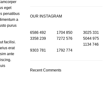
llamcorper
us eget
iis penatibus
OUR INSTAGRAM
ndimentum a
usto purus
6586
492
1704
850
3025
331
3358
239
7272
576
5044
975
 facilisi.
1134
746
rius erat
9303
781
1792
774
ssim ante
iscing.
quis
Recent Comments