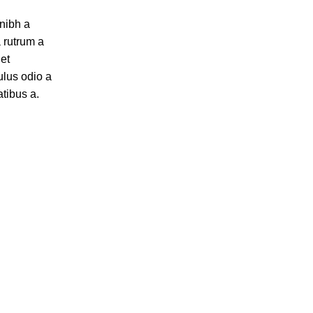
nibh a
a rutrum a
 et
ulus odio a
atibus a.
 Avenue
hase,
815