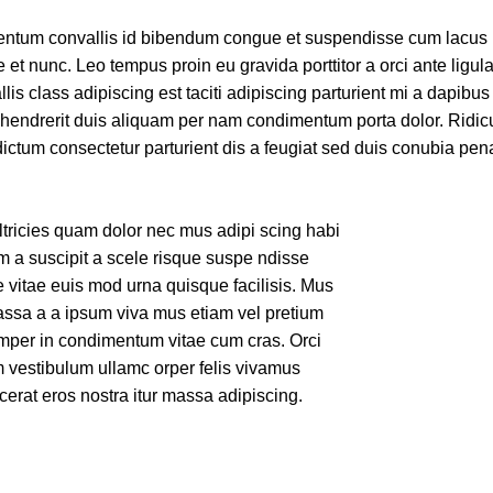
entum convallis id bibendum congue et suspendisse cum lacus 
 et nunc. Leo tempus proin eu gravida porttitor a orci ante ligul
lis class adipiscing est taciti adipiscing parturient mi a dapibus
 hendrerit duis aliquam per nam condimentum porta dolor. Ridic
dictum consectetur parturient dis a feugiat sed duis conubia pen
ltricies quam dolor nec mus adipi scing habi
m a suscipit a scele risque suspe ndisse
vitae euis mod urna quisque facilisis. Mus
massa a a ipsum viva mus etiam vel pretium
71 Pilgrim
semper in condimentum vitae cum cras. Orci
Chevy C
m vestibulum ullamc orper felis vivamus
MD 20
lacerat eros nostra itur massa adipiscing.