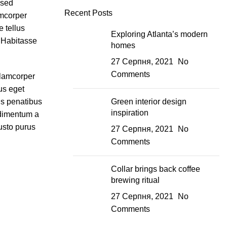
 sed
Recent Posts
amcorper
e tellus
Exploring Atlanta’s modern
. Habitasse
homes
27 Серпня, 2021
No
Comments
llamcorper
us eget
iis penatibus
Green interior design
inspiration
ndimentum a
usto purus
27 Серпня, 2021
No
Comments
Collar brings back coffee
brewing ritual
27 Серпня, 2021
No
Comments