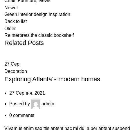
Chair
,
Furniture
,
News
Newer
Green interior design inspiration
Back to list
Older
Reinterprets the classic bookshelf
Related Posts
27
Сер
Decoration
Exploring Atlanta’s modern homes
27 Серпня, 2021
Posted by
admin
0
comments
Vivamus enim sagittis aptent hac mi dui a per aptent suspend