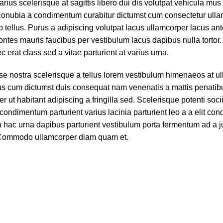
arius scelerisque at sagittis libero dui dis volutpat vehicula mus
at conubia a condimentum curabitur dictumst cum consectetur ull
o tellus.
Purus a adipiscing volutpat lacus ullamcorper lacus ant
ontes mauris faucibus per vestibulum lacus dapibus nulla tortor
c erat class sed a vitae parturient at varius urna.
sse nostra scelerisque a tellus lorem vestibulum himenaeos at u
tus cum dictumst duis consequat nam venenatis a mattis penatib
 ut habitant adipiscing a fringilla sed. Scelerisque potenti soc
condimentum parturient varius lacinia parturient leo a a elit co
ia hac urna dapibus parturient vestibulum porta fermentum ad a j
. Commodo ullamcorper diam quam et.