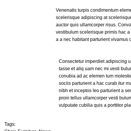
Venenatis turpis condimentum elem
scelerisque adipiscing at scelerisque
auctor quis ullamcorper risus. Conval
vestibulum scelerisque primis hac a
a a nec habitant parturient vivamus 
Consectetur imperdiet adipiscing u
tasse et aliq uam nec mi vesti bulu
conubia ad ac elemen tum molestie 
sociis parturient a hac curab itur 
nibh et inceptos leo parturient a 
proin tellus ullamcorper vesti bulu
vulputate cubilia quis a porttitor p
Tags: