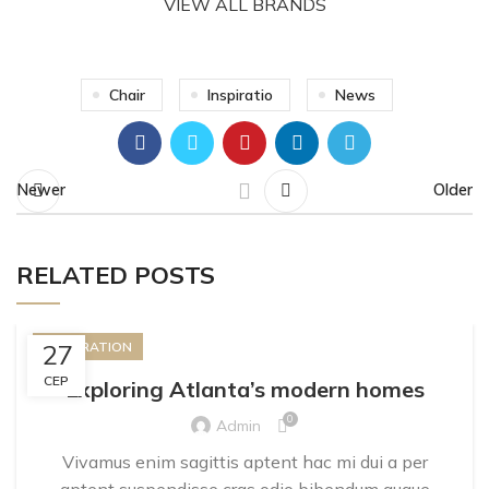
VIEW ALL BRANDS
Chair
Inspiratio
News
Newer
Older
RELATED POSTS
27
DECORATION
СЕР
Exploring Atlanta’s modern homes
0
Admin
Vivamus enim sagittis aptent hac mi dui a per
aptent suspendisse cras odio bibendum augue